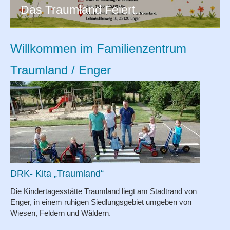
Das Traumland Feiert...
Angebote
Termine
Willkommen im Familienzentrum
Traumland / Enger
Projekte
Orientierung
Förderverein
Partner
DRK- Kita „Traumland“
Die Kindertagesstätte Traumland liegt am Stadtrand von
Fotoalbum
Enger, in einem ruhigen Siedlungsgebiet umgeben von
Wiesen, Feldern und Wäldern.