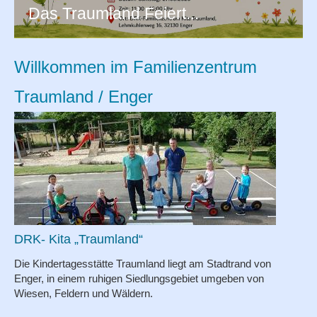
Das Traumland Feiert...
Angebote
Termine
Willkommen im Familienzentrum
Traumland / Enger
Projekte
Orientierung
Förderverein
Partner
DRK- Kita „Traumland“
Die Kindertagesstätte Traumland liegt am Stadtrand von
Fotoalbum
Enger, in einem ruhigen Siedlungsgebiet umgeben von
Wiesen, Feldern und Wäldern.