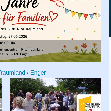
Be
E
raumland / Enger