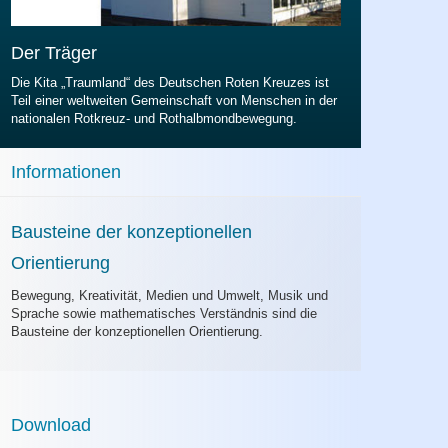
Der Träger
Die Kita „Traumland“ des Deutschen Roten Kreuzes ist
Teil einer weltweiten Gemeinschaft von Menschen in der
nationalen Rotkreuz- und Rothalbmondbewegung.
Informationen
rliner Eingewöhnungsmodell
ingewöhnung in der Kita Traumland
Bausteine der konzeptionellen
Orientierung
Bewegung, Kreativität, Medien und Umwelt, Musik und
Sprache sowie mathematisches Verständnis sind die
Bausteine der konzeptionellen Orientierung.
Download