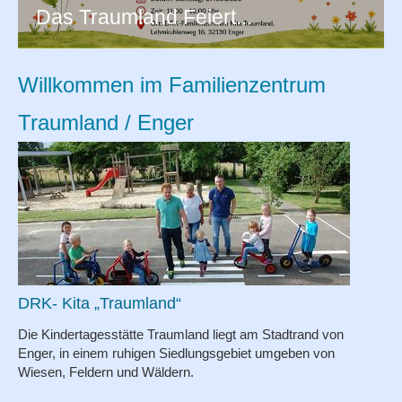
Das Traumland Feiert...
Angebote
Termine
Willkommen im Familienzentrum
Traumland / Enger
Projekte
Orientierung
Förderverein
Partner
DRK- Kita „Traumland“
Die Kindertagesstätte Traumland liegt am Stadtrand von
Fotoalbum
Enger, in einem ruhigen Siedlungsgebiet umgeben von
Wiesen, Feldern und Wäldern.